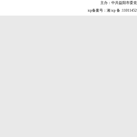
主办：中共益阳市委党
icp备案号：湘 icp 备 :1101145