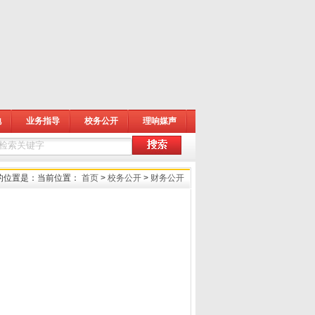
地
业务指导
校务公开
理响媒声
的位置是：
当前位置：
首页
>
校务公开
>
财务公开